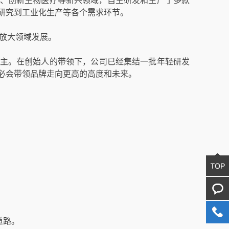
药、创新生物医疗等新兴领域，自主研发和生产了多款
研究到工业化生产等各个需求环节。
产业放大领域发展。
主。在创始人的带领下，公司已经集结一批年轻研发
势必会带领品牌走向更高的高度和未来。
01
道路。